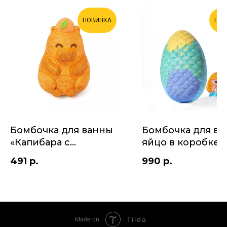
НОВИНКА
НОВ
Бомбочка для ванны
Бомбочка для в
«Капибара с
яйцо в коробке
сюрпризом»
«Тайна морского
491
р.
990
р.
царя» с игрушко
"Русалка"
Tilda
Made on