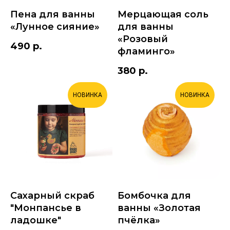
Пена для ванны
Мерцающая соль
«Лунное сияние»
для ванны
«Розовый
490
р.
фламинго»
380
р.
НОВИНКА
НОВИНКА
Сахарный скраб
Бомбочка для
"Монпансье в
ванны «Золотая
ладошке"
пчёлка»