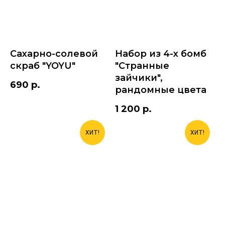
Сахарно-солевой
Набор из 4-х бомб
скраб "YOYU"
"Странные
зайчики",
690
р.
рандомные цвета
1 200
р.
ХИТ!
ХИТ!