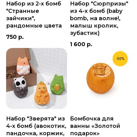
Набор из 2-х бомб
Набор "Сюрпризы"
"Странные
из 4-х бомб (baby
зайчики",
bomb, на волне!,
рандомные цвета
малыш кролик,
зубастик)
750
р.
1 600
р.
-50%
Набор "Зверята" из
Бомбочка для
4-х бомб (авокотик,
ванны «Золотой
пандочка, коржик,
подарок»