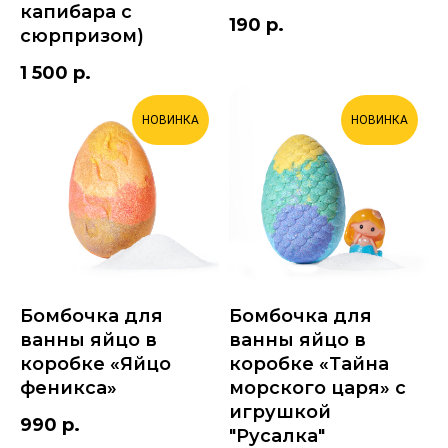
капибара с
190
р.
сюрпризом)
1 500
р.
НОВИНКА
НОВИНКА
Бомбочка для
Бомбочка для
ванны яйцо в
ванны яйцо в
коробке «Яйцо
коробке «Тайна
феникса»
морского царя» с
игрушкой
990
р.
"Русалка"