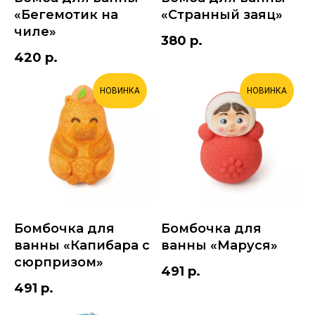
«Бегемотик на
«Странный заяц»
чиле»
380
р.
420
р.
НОВИНКА
НОВИНКА
Бомбочка для
Бомбочка для
ванны «Капибара с
ванны «Маруся»
сюрпризом»
491
р.
491
р.