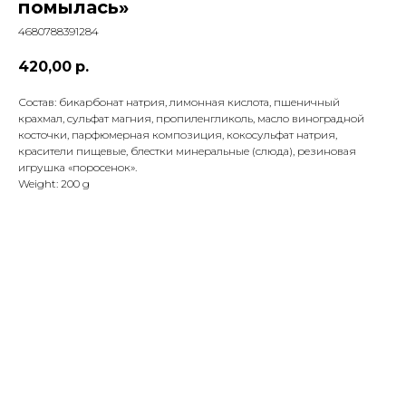
помылась»
4680788391284
420,00
р.
Состав: бикарбонат натрия, лимонная кислота, пшеничный
крахмал, сульфат магния, пропиленгликоль, масло виноградной
косточки, парфюмерная композиция, кокосульфат натрия,
красители пищевые, блестки минеральные (слюда), резиновая
игрушка «поросенок».
Weight: 200 g